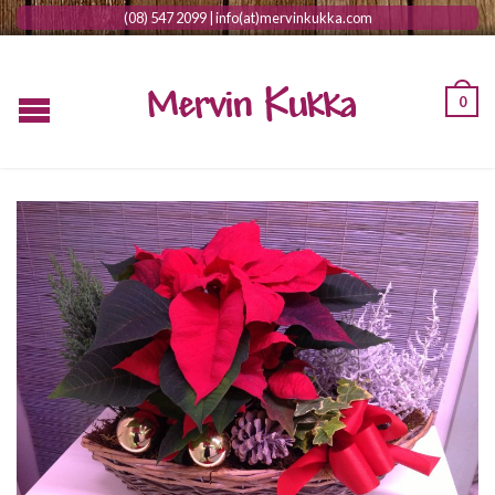
(08) 547 2099 | info(at)mervinkukka.com
0