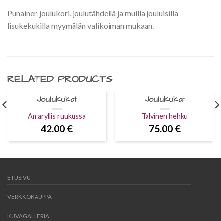
Punainen joulukori, joulutähdellä ja muilla jouluisilla
lisukekukilla myymälän valikoiman mukaan.
RELATED PRODUCTS
Joulukukat
Joulukukat
Amaryllis ruukussa
Talvinen hehku
42.00
€
75.00
€
ETUSIVU
VERKKOKAUPPA
KUVAGALLERIA