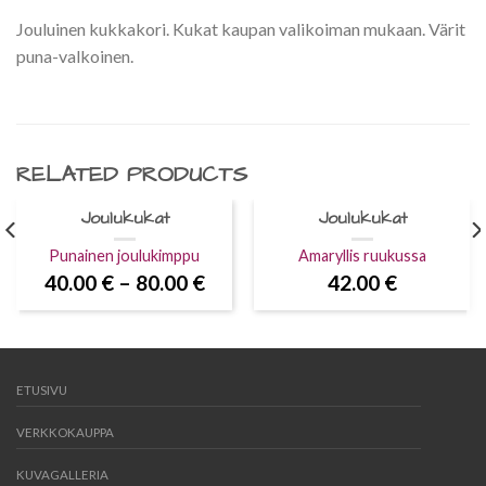
Jouluinen kukkakori. Kukat kaupan valikoiman mukaan. Värit
puna-valkoinen.
RELATED PRODUCTS
Joulukukat
Joulukukat
Punainen joulukimppu
Amaryllis ruukussa
40.00
€
–
80.00
€
42.00
€
ETUSIVU
VERKKOKAUPPA
KUVAGALLERIA