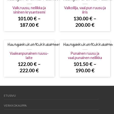
Valk.ruusu, neilikka ja
Valkolilja, vaal.pun ruusu ja
sininen krysanteemi
iiris
101.00
€
–
130.00
€
–
187.00
€
200.00
€
Hautajaiskukat/Kukkalaitteet
Hautajaiskukat/Kukkalaittee
Vaaleanpunainen ruusu-
Punainen ruusu ja
laite
vaal.punainen neilikka
122.00
€
–
101.50
€
–
222.00
€
190.00
€
ETUSIVU
VERKKOKAUPPA