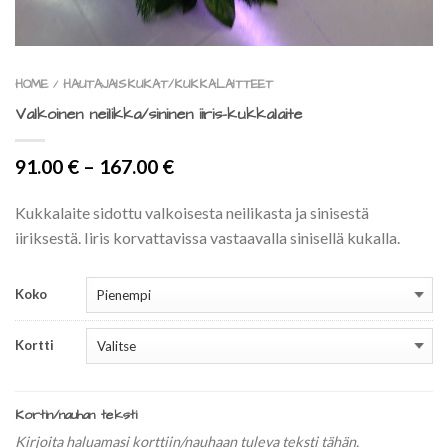
HOME
HAUTAJAISKUKAT/KUKKALAITTEET
/
Valkoinen neilikka/sininen iiris-kukkalaite
91.00
€
–
167.00
€
Kukkalaite sidottu valkoisesta neilikasta ja sinisestä
iiriksestä. Iiris korvattavissa vastaavalla sinisellä kukalla.
Koko
Kortti
Kortin/nauhan teksti
Kirjoita haluamasi korttiin/nauhaan tuleva teksti tähän.