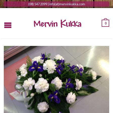
(08) 547 2099 | info(at)mervinkukka.com
0