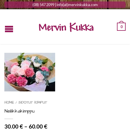
(08) 547 2099 | info(at)mervinkukka.com
0
HOME
SIDOTUT KIMPUT
/
Neilikkakimppu
30.00
€
–
60.00
€