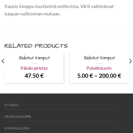
Kaunis kimppu kestävistä neilikoista. Värit vaihtelevat
kaupan valikoiman mukaan.
RELATED PRODUCTS
Sidotut kimput
Sidotut kimput
Päivän piristys
Puhelintuote
47.50
€
5.00
€
–
200.00
€
ETUSIVU
VERKKOKAUPPA
KUVAGALLERIA